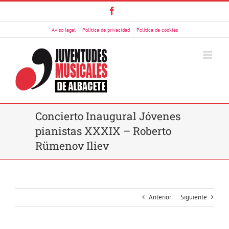
Saltar
Facebook
al
contenido
Aviso legal
Política de privacidad
Política de cookies
Concierto Inaugural Jóvenes
pianistas XXXIX – Roberto
Rümenov Iliev
Anterior
Siguiente