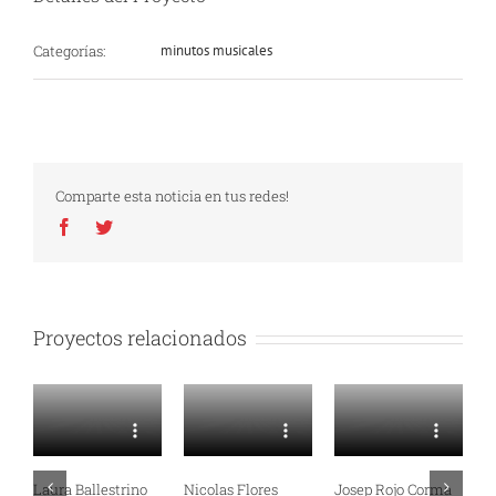
Categorías:
minutos musicales
Comparte esta noticia en tus redes!
Facebook
Twitter
Proyectos relacionados
Laura Ballestrino
Nicolas Flores
Josep Rojo Corma
M