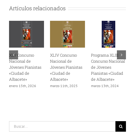
Artículos relacionados
XLV Concurso
XLIV Concurso
Programa XLIII
B
Nacional de
Nacional de
Concurso Nacional
C
Jóvenes Pianistas
Jóvenes Pianistas
de Jóvenes
d
«Ciudad de
«Ciudad de
Pianistas «Ciudad
P
Albacete»
Albacete»
de Albacete»
d
enero 15th, 2026
marzo 11th, 2025
marzo 13th, 2024
d
Buscar: