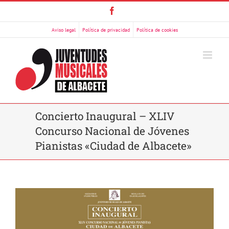
Saltar
Facebook
al
contenido
Aviso legal
Política de privacidad
Política de cookies
Concierto Inaugural – XLIV
Concurso Nacional de Jóvenes
Pianistas «Ciudad de Albacete»
Ver
imagen
más
grande