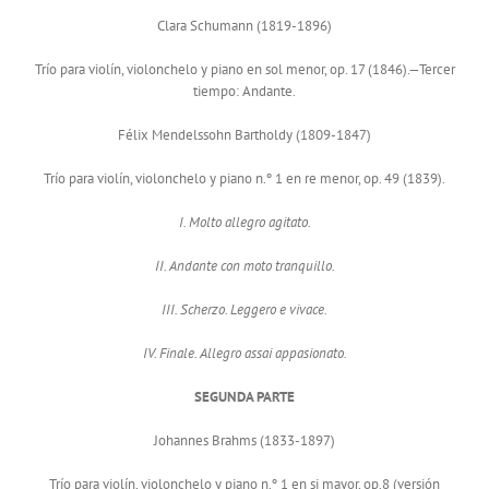
Clara Schumann (1819-1896)
Trío para violín, violonchelo y piano en sol menor, op. 17 (1846).—Tercer
tiempo: Andante.
Félix Mendelssohn Bartholdy (1809-1847)
Trío para violín, violonchelo y piano n.º 1 en re menor, op. 49 (1839).
I. Molto allegro agitato.
II. Andante con moto tranquillo.
III. Scherzo. Leggero e vivace.
IV. Finale. Allegro assai appasionato.
SEGUNDA PARTE
Johannes Brahms (1833-1897)
Trío para violín, violonchelo y piano n.º 1 en si mayor, op.8 (versión