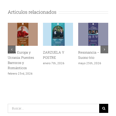
Artículos relacionados
Entre Europa y
ZARZUELA Y
Resonancia –
M
Ucrania: Puentes
POSTRE
Suono trio
–
Barrocos y
enero 7th, 2026
mayo 25th, 2026
m
Románticos
febrero 23rd, 2026
Buscar: