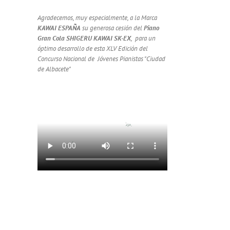
Agradecemos, muy especialmente, a la Marca
KAWAI ESPAÑA
su generosa cesión del
Piano
Gran Cola SHIGERU KAWAI SK-EX
, para un
óptimo desarrollo de esta XLV Edición del
Concurso Nacional de Jóvenes Pianistas "Ciudad
de Albacete"