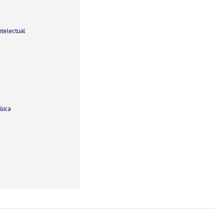
telectual
́sica